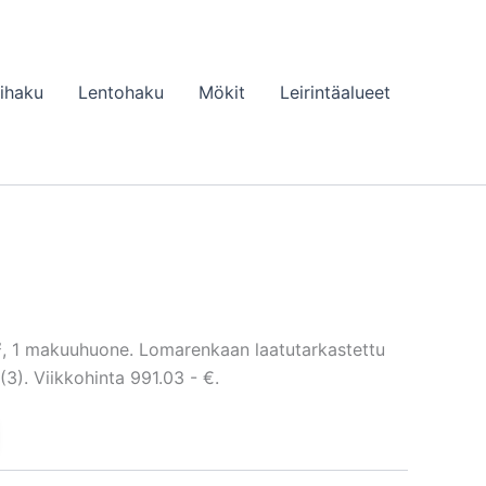
lihaku
Lentohaku
Mökit
Leirintäalueet
², 1 makuuhuone. Lomarenkaan laatutarkastettu
). Viikkohinta 991.03 - €.