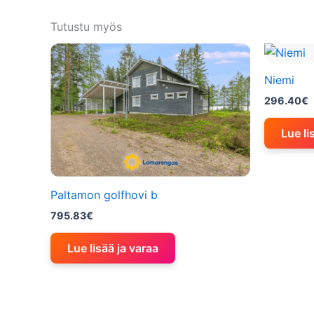
Tutustu myös
Niemi
296.40
€
Lue li
Paltamon golfhovi b
795.83
€
Lue lisää ja varaa