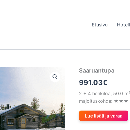
Etusivu
Hotel
Saaruantupa
991.03
€
2 + 4 henkilöä, 50.0 m
majoituskohde: ★★★ (3
Lue lisää ja varaa