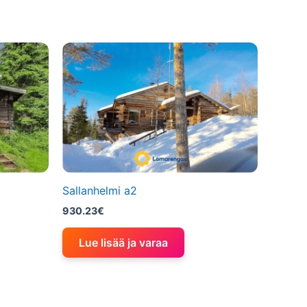
Sallanhelmi a2
930.23
€
Lue lisää ja varaa