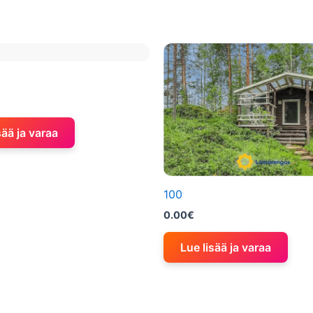
sää ja varaa
100
0.00
€
Lue lisää ja varaa