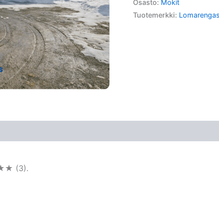
Osasto:
Mokit
Tuotemerkki:
Lomarenga
★★ (3).