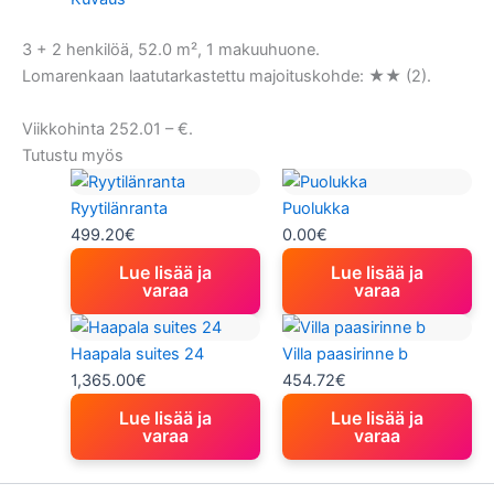
3 + 2 henkilöä, 52.0 m², 1 makuuhuone.
Lomarenkaan laatutarkastettu majoituskohde: ★★ (2).
Viikkohinta 252.01 – €.
Tutustu myös
Ryytilänranta
Puolukka
499.20
€
0.00
€
Lue lisää ja
Lue lisää ja
varaa
varaa
Haapala suites 24
Villa paasirinne b
1,365.00
€
454.72
€
Lue lisää ja
Lue lisää ja
varaa
varaa