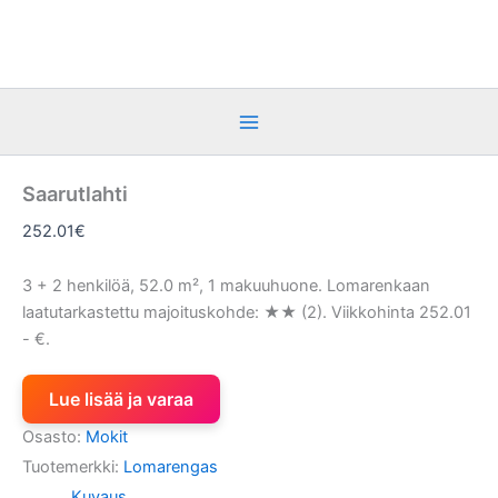
Siirry
sisältöön
Saarutlahti
252.01
€
3 + 2 henkilöä, 52.0 m², 1 makuuhuone. Lomarenkaan
laatutarkastettu majoituskohde: ★★ (2). Viikkohinta 252.01
- €.
Lue lisää ja varaa
Osasto:
Mokit
Tuotemerkki:
Lomarengas
Kuvaus