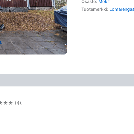
Osasto:
Mokit
Tuotemerkki:
Lomarenga
★★★★ (4).