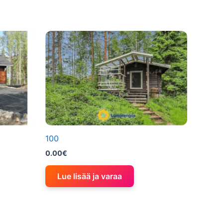
100
0.00
€
Lue lisää ja varaa