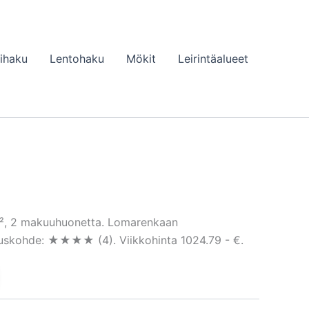
lihaku
Lentohaku
Mökit
Leirintäalueet
 m², 2 makuuhuonetta. Lomarenkaan
ituskohde: ★★★★ (4). Viikkohinta 1024.79 - €.