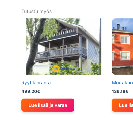
Tutustu myös
Ryytilänranta
Moitakur
499.20
€
136.18
€
Lue lisää ja varaa
Lue li