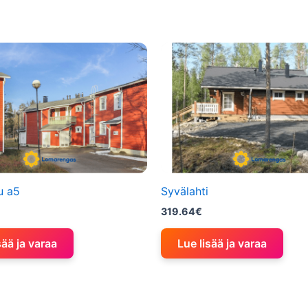
u a5
Syvälahti
319.64
€
sää ja varaa
Lue lisää ja varaa