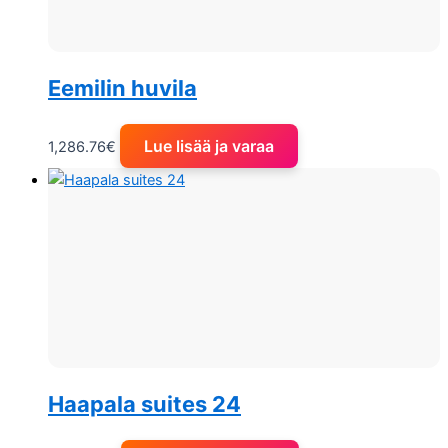
Eemilin huvila
Lue lisää ja varaa
1,286.76
€
Haapala suites 24