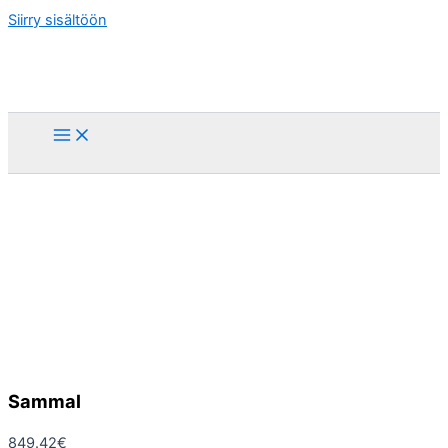
Siirry sisältöön
Sammal
849.42
€