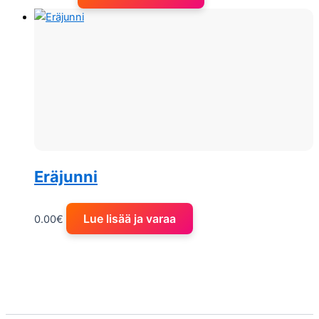
Eräjunni
Lue lisää ja varaa
0.00
€