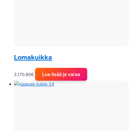
Lomakuikka
Lue lisää ja varaa
2,170.80
€