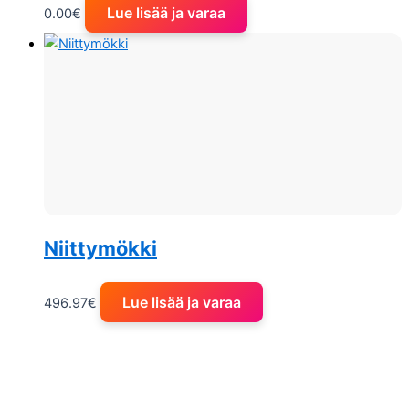
Lue lisää ja varaa
0.00
€
Niittymökki
Lue lisää ja varaa
496.97
€