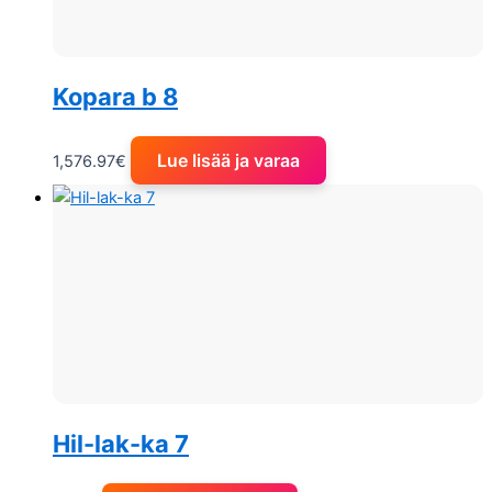
Kopara b 8
Lue lisää ja varaa
1,576.97
€
Hil-lak-ka 7