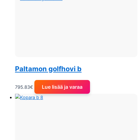
Paltamon golfhovi b
Lue lisää ja varaa
795.83
€