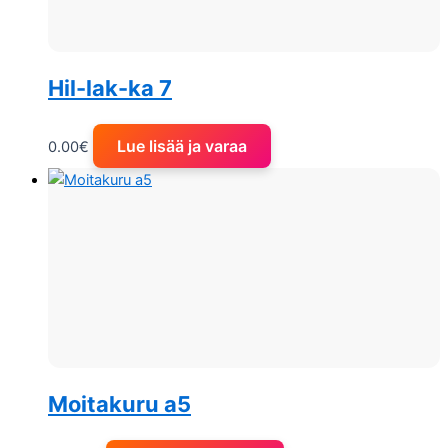
Hil-lak-ka 7
Lue lisää ja varaa
0.00
€
Moitakuru a5