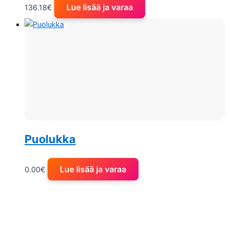
Lue lisää ja varaa
136.18
€
Puolukka
Lue lisää ja varaa
0.00
€