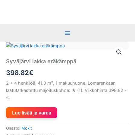
Siirry
sisältöön
Syväjärvi lakka eräkämppä
398.82
€
2 + 4 henkilöä, 41.0 m², 1 makuuhuone. Lomarenkaan
laatutarkastettu majoituskohde: ★ (1). Viikkohinta 398.82 -
€.
Lue lisää ja varaa
Osasto:
Mokit