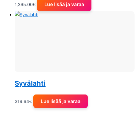
Lue lisää ja varaa
1,365.00
€
Syvälahti
Lue lisää ja varaa
319.64
€