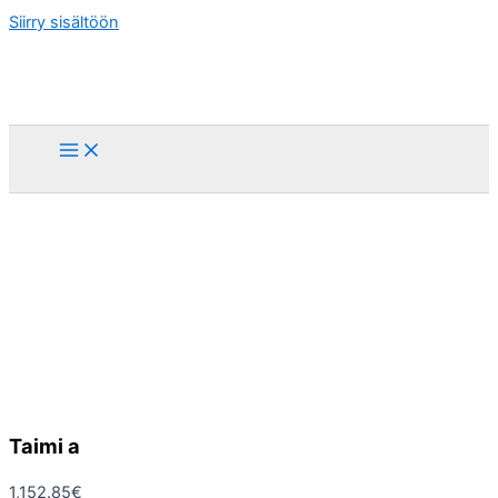
Siirry sisältöön
Taimi a
1,152.85
€