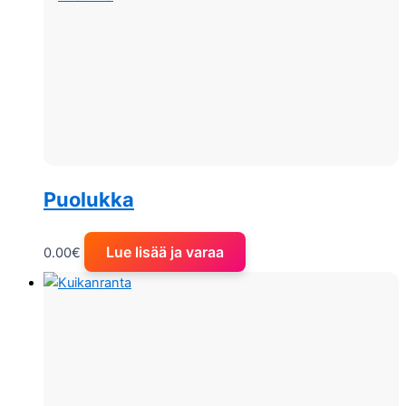
Puolukka
Lue lisää ja varaa
0.00
€