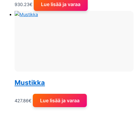
Lue lisää ja varaa
930.23
€
Mustikka
Lue lisää ja varaa
427.86
€