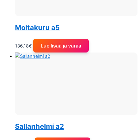
Moitakuru a5
Lue lisää ja varaa
136.18
€
Sallanhelmi a2