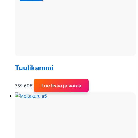
Tuulikammi
Lue lisää ja varaa
769.60
€