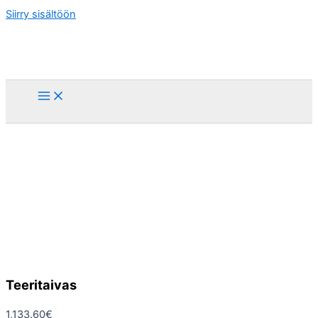
Siirry sisältöön
Teeritaivas
1,133.60
€