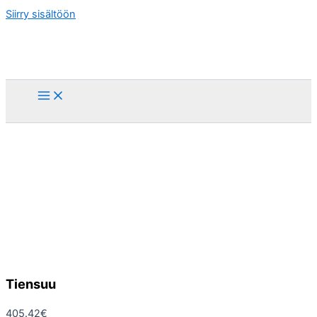
Siirry sisältöön
Tiensuu
405.42
€