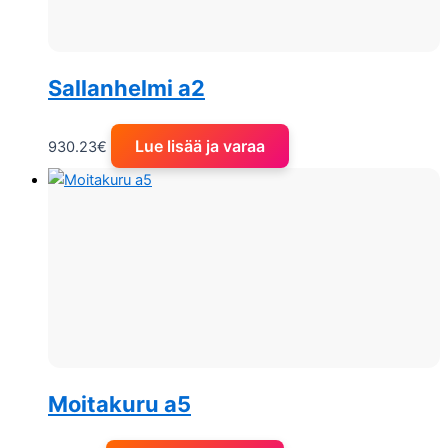
Sallanhelmi a2
Lue lisää ja varaa
930.23
€
Moitakuru a5