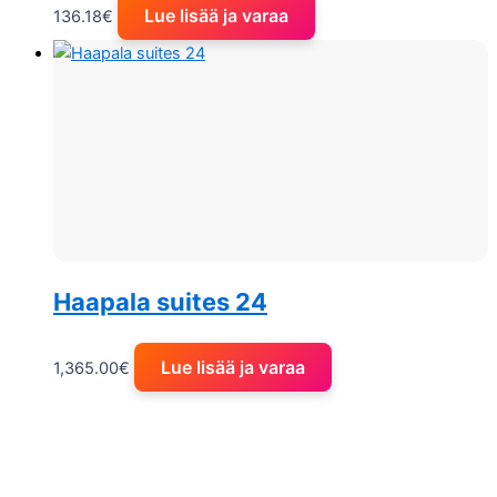
Lue lisää ja varaa
136.18
€
Haapala suites 24
Lue lisää ja varaa
1,365.00
€