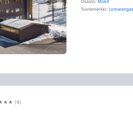
Osasto:
Mokit
Tuotemerkki:
Lomarenga
★★★★ (4).