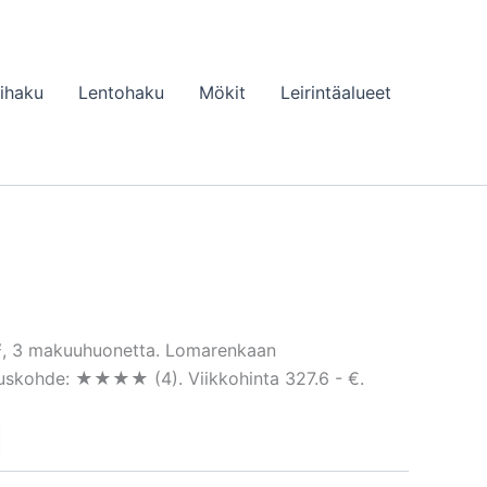
lihaku
Lentohaku
Mökit
Leirintäalueet
m², 3 makuuhuonetta. Lomarenkaan
tuskohde: ★★★★ (4). Viikkohinta 327.6 - €.