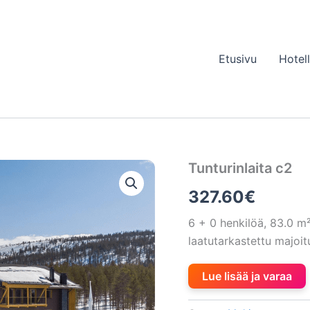
Etusivu
Hotel
Tunturinlaita c2
327.60
€
6 + 0 henkilöä, 83.0 
laatutarkastettu majoi
Lue lisää ja varaa