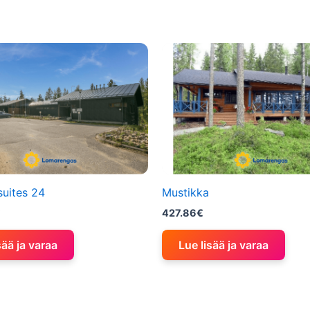
suites 24
Mustikka
€
427.86
€
sää ja varaa
Lue lisää ja varaa