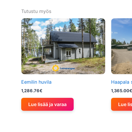
Tutustu myös
Eemilin huvila
Haapala 
1,286.76
€
1,365.00
Lue lisää ja varaa
Lue li