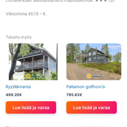
Lomarenkaan laatutarkastettu majoituskohde: ★★★ (3).
Viikkohinta 457.6 – €.
Tutustu myös
Ryytilänranta
Paltamon golfhovi b
499.20
€
795.83
€
Lue lisää ja varaa
Lue lisää ja varaa