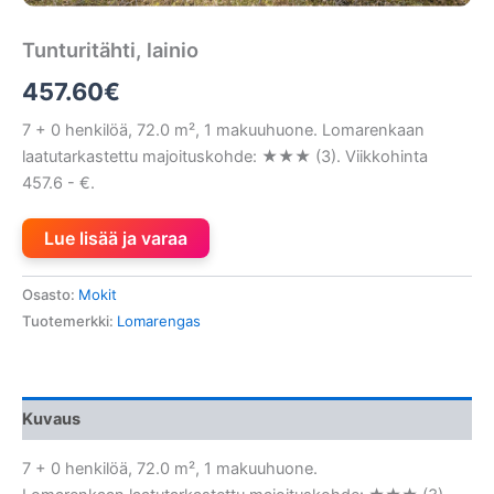
Tunturitähti, lainio
457.60
€
7 + 0 henkilöä, 72.0 m², 1 makuuhuone. Lomarenkaan
laatutarkastettu majoituskohde: ★★★ (3). Viikkohinta
457.6 - €.
Lue lisää ja varaa
Osasto:
Mokit
Tuotemerkki:
Lomarengas
Kuvaus
7 + 0 henkilöä, 72.0 m², 1 makuuhuone.