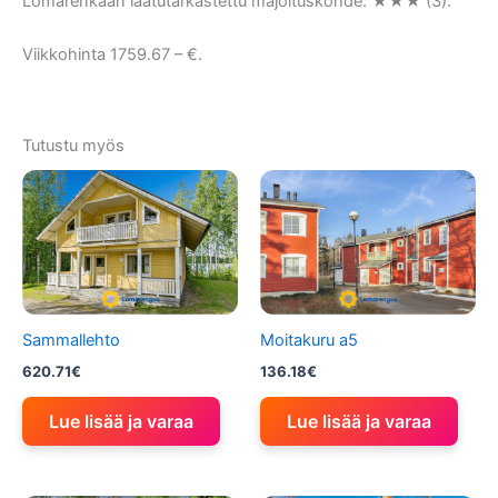
Lomarenkaan laatutarkastettu majoituskohde: ★★★ (3).
Viikkohinta 1759.67 – €.
Tutustu myös
Sammallehto
Moitakuru a5
620.71
€
136.18
€
Lue lisää ja varaa
Lue lisää ja varaa