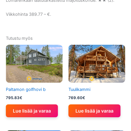
Lomarenkaan laatutarkastettu majoituskohde: ★★ (2).
Viikkohinta 389.77 – €.
Tutustu myös
Paltamon golfhovi b
Tuulikammi
795.83
€
769.60
€
Lue lisää ja varaa
Lue lisää ja varaa