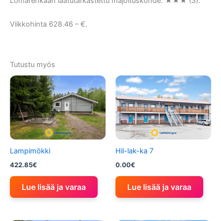
Lomarenkaan laatutarkastettu majoituskohde: ★★★ (3).
Viikkohinta 628.46 – €.
Tutustu myös
Lampimökki
Hil-lak-ka 7
422.85
€
0.00
€
Lue lisää ja varaa
Lue lisää ja varaa