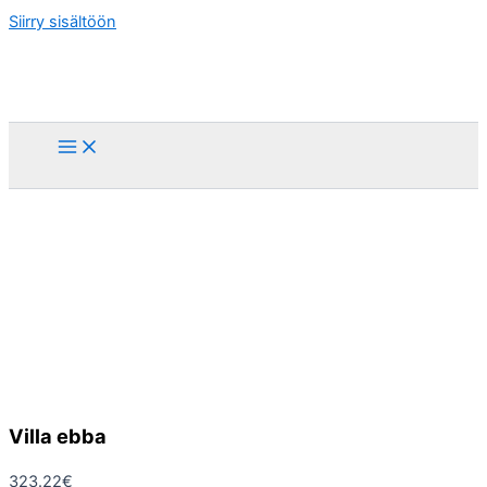
Siirry sisältöön
Villa ebba
323.22
€