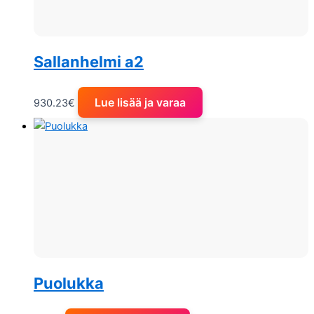
Sallanhelmi a2
Lue lisää ja varaa
930.23
€
Puolukka