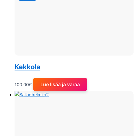
Kekkola
Lue lisää ja varaa
100.00
€