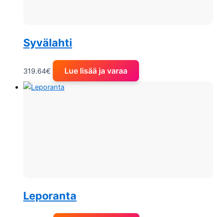
Syvälahti
Lue lisää ja varaa
319.64
€
Leporanta