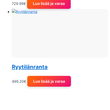
Lue lisää ja varaa
729.99
€
Ryytilänranta
Lue lisää ja varaa
499.20
€