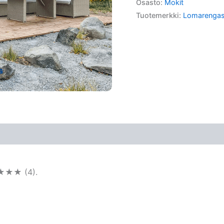
Osasto:
Mokit
Tuotemerkki:
Lomarenga
★★★★ (4).