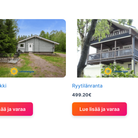
kki
Ryytilänranta
499.20
€
sää ja varaa
Lue lisää ja varaa