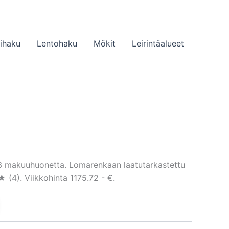
lihaku
Lentohaku
Mökit
Leirintäalueet
 3 makuuhuonetta. Lomarenkaan laatutarkastettu
4). Viikkohinta 1175.72 - €.