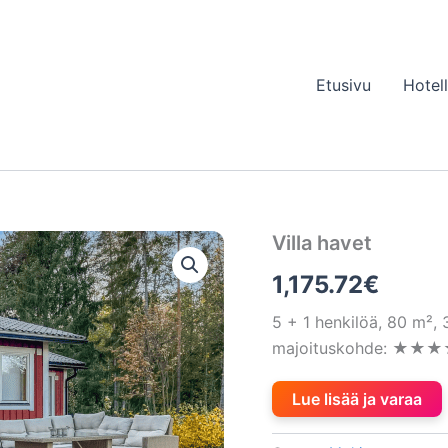
Etusivu
Hotel
Villa havet
1,175.72
€
5 + 1 henkilöä, 80 m²,
majoituskohde: ★★★★ (
Lue lisää ja varaa