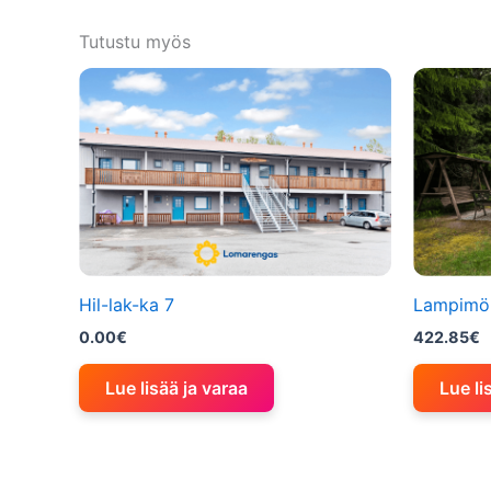
Tutustu myös
Hil-lak-ka 7
Lampimö
0.00
€
422.85
€
Lue lisää ja varaa
Lue li