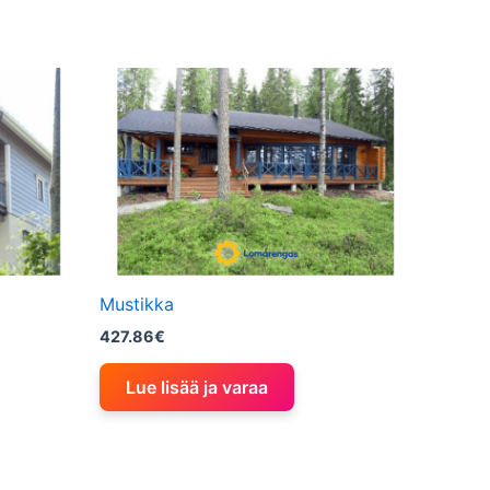
Mustikka
427.86
€
Lue lisää ja varaa