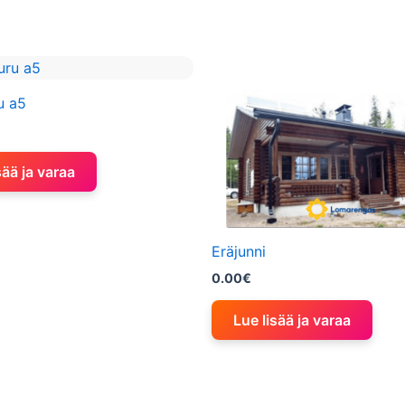
u a5
sää ja varaa
Eräjunni
0.00
€
Lue lisää ja varaa