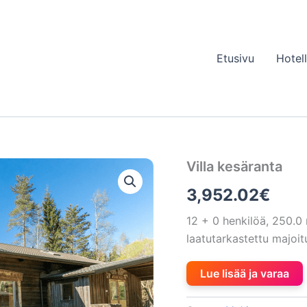
Etusivu
Hotel
Villa kesäranta
3,952.02
€
12 + 0 henkilöä, 250.
laatutarkastettu majo
Lue lisää ja varaa