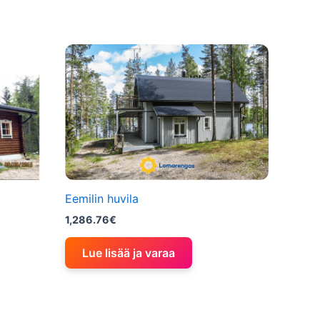
Eemilin huvila
1,286.76
€
Lue lisää ja varaa