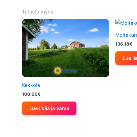
Tutustu myös
Moitakur
136.18
€
Lue li
Kekkola
100.00
€
Lue lisää ja varaa