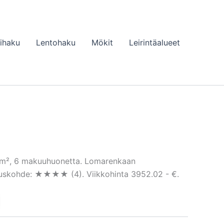
lihaku
Lentohaku
Mökit
Leirintäalueet
0 m², 6 makuuhuonetta. Lomarenkaan
ituskohde: ★★★★ (4). Viikkohinta 3952.02 - €.