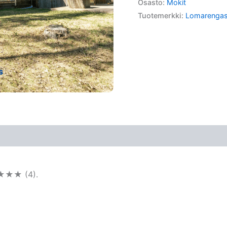
Osasto:
Mokit
Tuotemerkki:
Lomarenga
★★★★ (4).