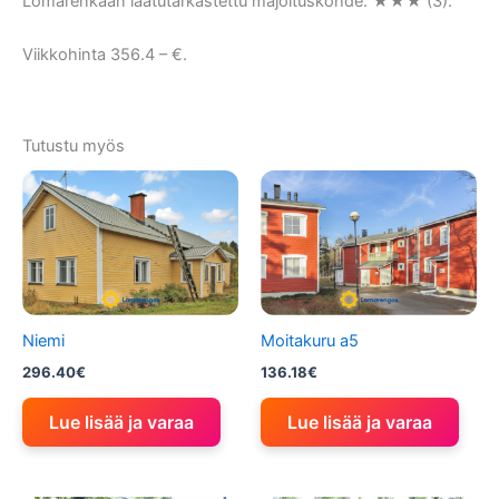
Lomarenkaan laatutarkastettu majoituskohde: ★★★ (3).
Viikkohinta 356.4 – €.
Tutustu myös
Niemi
Moitakuru a5
296.40
€
136.18
€
Lue lisää ja varaa
Lue lisää ja varaa