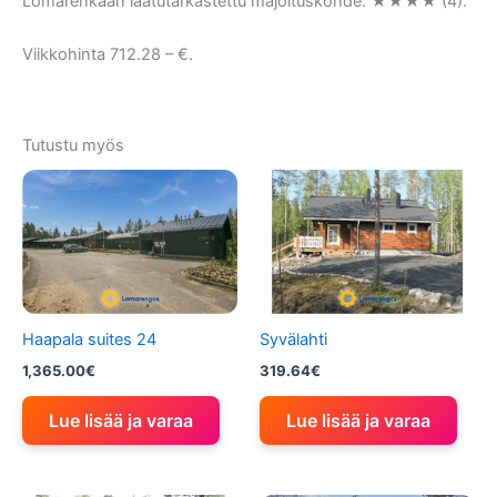
Lomarenkaan laatutarkastettu majoituskohde: ★★★★ (4).
Viikkohinta 712.28 – €.
Tutustu myös
Haapala suites 24
Syvälahti
1,365.00
€
319.64
€
Lue lisää ja varaa
Lue lisää ja varaa