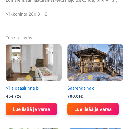
Lomarenkaan laatutarkastettu majoituskohde: ★★★ (3).
Viikkohinta 280.8 – €.
Tutustu myös
Villa paasirinne b
Saarenkainalo
454.72
€
706.01
€
Lue lisää ja varaa
Lue lisää ja varaa