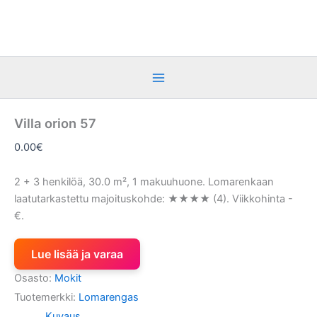
Siirry
sisältöön
Villa orion 57
0.00
€
2 + 3 henkilöä, 30.0 m², 1 makuuhuone. Lomarenkaan
laatutarkastettu majoituskohde: ★★★★ (4). Viikkohinta -
€.
Lue lisää ja varaa
Osasto:
Mokit
Tuotemerkki:
Lomarengas
Kuvaus