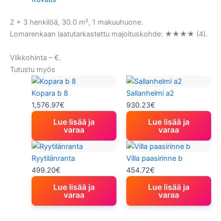
2 + 3 henkilöä, 30.0 m², 1 makuuhuone.
Lomarenkaan laatutarkastettu majoituskohde: ★★★★ (4).
Viikkohinta – €.
Tutustu myös
Kopara b 8
Sallanhelmi a2
1,576.97
€
930.23
€
Lue lisää ja
Lue lisää ja
varaa
varaa
Ryytilänranta
Villa paasirinne b
499.20
€
454.72
€
Lue lisää ja
Lue lisää ja
varaa
varaa