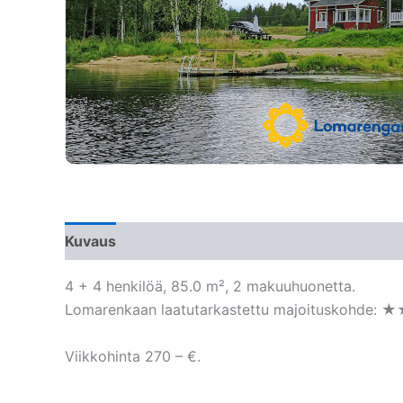
Kuvaus
4 + 4 henkilöä, 85.0 m², 2 makuuhuonetta.
Lomarenkaan laatutarkastettu majoituskohde: ★
Viikkohinta 270 – €.