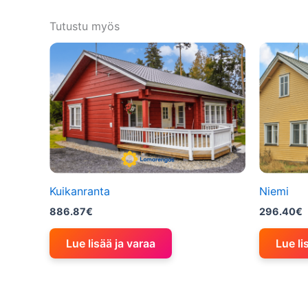
Tutustu myös
Kuikanranta
Niemi
886.87
€
296.40
€
Lue lisää ja varaa
Lue li