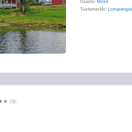
Osasto:
Mokit
Tuotemerkki:
Lomarenga
★★ (3).