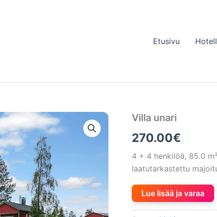
Etusivu
Hotel
Villa unari
270.00
€
4 + 4 henkilöä, 85.0 
laatutarkastettu majoi
Lue lisää ja varaa