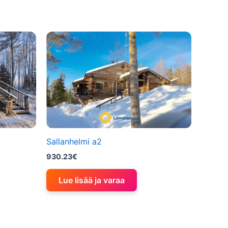
Sallanhelmi a2
930.23
€
Lue lisää ja varaa