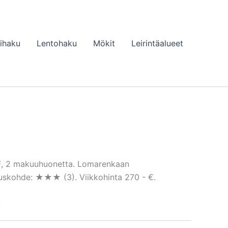
lihaku
Lentohaku
Mökit
Leirintäalueet
m², 2 makuuhuonetta. Lomarenkaan
tuskohde: ★★★ (3). Viikkohinta 270 - €.