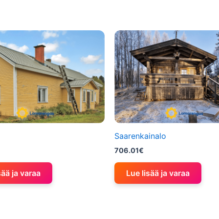
Saarenkainalo
706.01
€
sää ja varaa
Lue lisää ja varaa