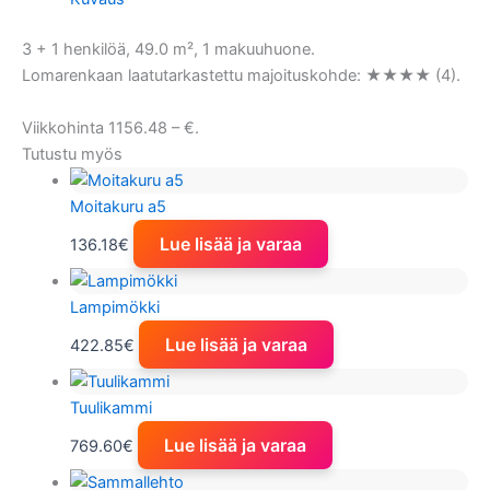
3 + 1 henkilöä, 49.0 m², 1 makuuhuone.
Lomarenkaan laatutarkastettu majoituskohde: ★★★★ (4).
Viikkohinta 1156.48 – €.
Tutustu myös
Moitakuru a5
Lue lisää ja varaa
136.18
€
Lampimökki
Lue lisää ja varaa
422.85
€
Tuulikammi
Lue lisää ja varaa
769.60
€