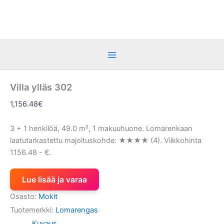
Siirry
sisältöön
Villa ylläs 302
1,156.48
€
3 + 1 henkilöä, 49.0 m², 1 makuuhuone. Lomarenkaan
laatutarkastettu majoituskohde: ★★★★ (4). Viikkohinta
1156.48 - €.
Lue lisää ja varaa
Osasto:
Mokit
Tuotemerkki:
Lomarengas
Kuvaus