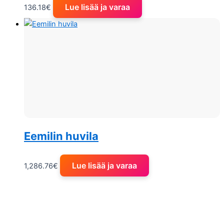
Lue lisää ja varaa
136.18
€
Eemilin huvila
Lue lisää ja varaa
1,286.76
€