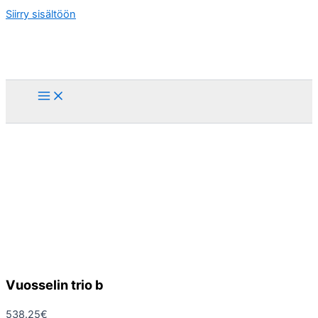
Siirry sisältöön
Vuosselin trio b
538.25
€