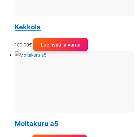
Kekkola
Lue lisää ja varaa
100.00
€
Moitakuru a5