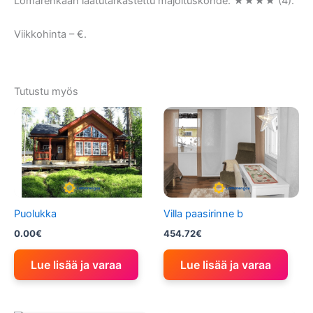
Lomarenkaan laatutarkastettu majoituskohde: ★★★★ (4).
Viikkohinta – €.
Tutustu myös
Puolukka
Villa paasirinne b
0.00
€
454.72
€
Lue lisää ja varaa
Lue lisää ja varaa