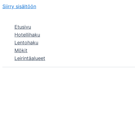
Siirry sisältöön
Etusivu
Hotellihaku
Lentohaku
Mökit
Leirintäalueet