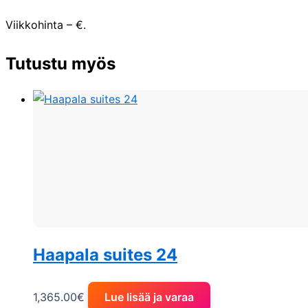
Viikkohinta – €.
Tutustu myös
Haapala suites 24
1,365.00
€
Lue lisää ja varaa