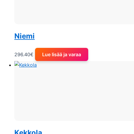
Niemi
296.40
€
Lue lisää ja varaa
Kekkola