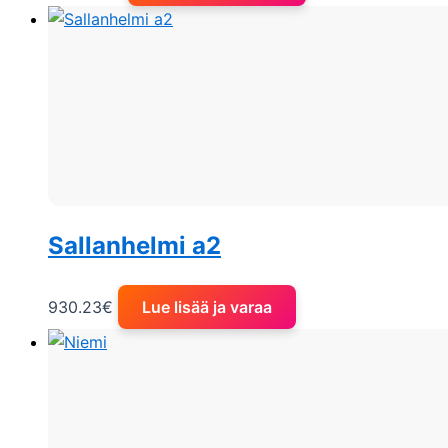
Sallanhelmi a2
930.23
€
Lue lisää ja varaa