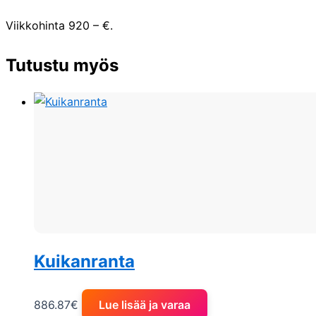
Viikkohinta 920 – €.
Tutustu myös
Kuikanranta
886.87
€
Lue lisää ja varaa