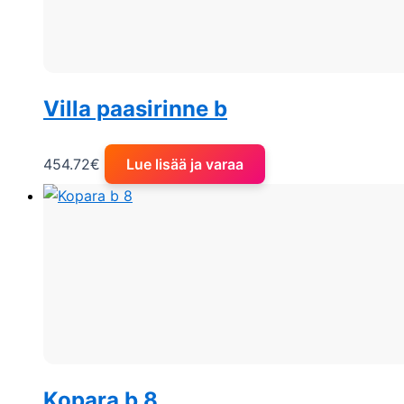
Villa paasirinne b
454.72
€
Lue lisää ja varaa
Kopara b 8