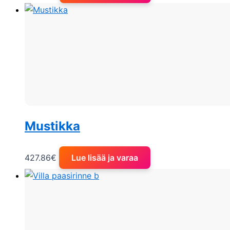
Mustikka
427.86
€
Lue lisää ja varaa