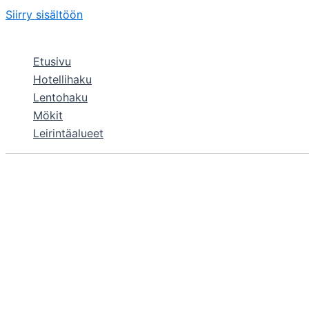
Siirry sisältöön
Etusivu
Hotellihaku
Lentohaku
Mökit
Leirintäalueet