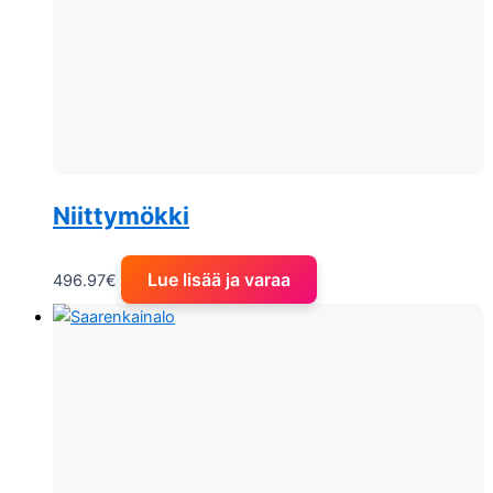
Niittymökki
Lue lisää ja varaa
496.97
€