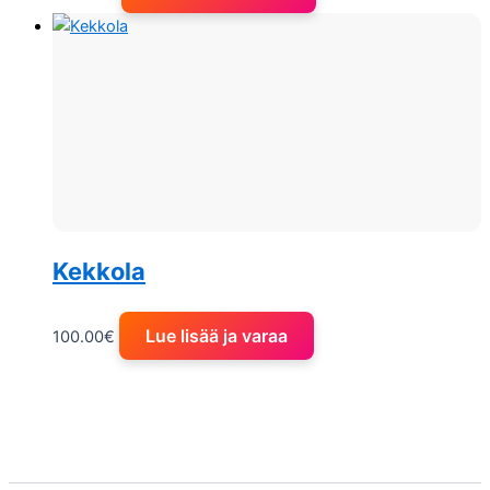
Kekkola
Lue lisää ja varaa
100.00
€