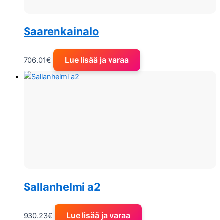
Saarenkainalo
Lue lisää ja varaa
706.01
€
Sallanhelmi a2
Lue lisää ja varaa
930.23
€