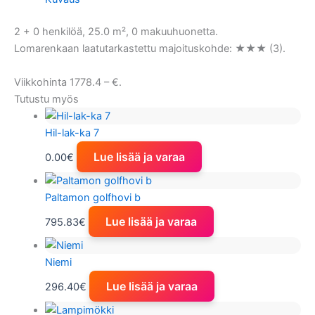
2 + 0 henkilöä, 25.0 m², 0 makuuhuonetta.
Lomarenkaan laatutarkastettu majoituskohde: ★★★ (3).
Viikkohinta 1778.4 – €.
Tutustu myös
Hil-lak-ka 7
Lue lisää ja varaa
0.00
€
Paltamon golfhovi b
Lue lisää ja varaa
795.83
€
Niemi
Lue lisää ja varaa
296.40
€