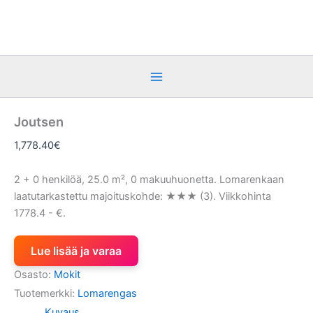
Siirry
sisältöön
Joutsen
1,778.40
€
2 + 0 henkilöä, 25.0 m², 0 makuuhuonetta. Lomarenkaan
laatutarkastettu majoituskohde: ★★★ (3). Viikkohinta
1778.4 - €.
Lue lisää ja varaa
Osasto:
Mokit
Tuotemerkki:
Lomarengas
Kuvaus