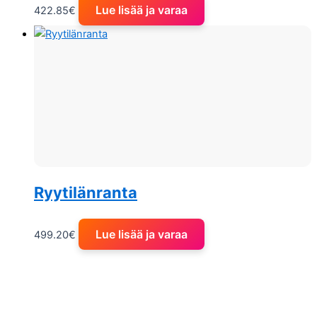
Lue lisää ja varaa
422.85
€
Ryytilänranta
Lue lisää ja varaa
499.20
€