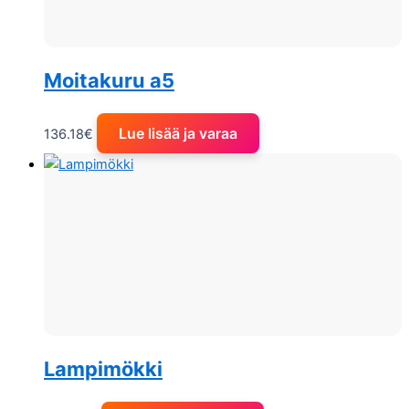
Moitakuru a5
Lue lisää ja varaa
136.18
€
Lampimökki