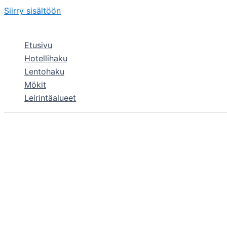
Siirry sisältöön
Etusivu
Hotellihaku
Lentohaku
Mökit
Leirintäalueet