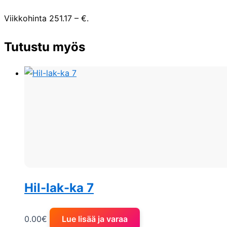
Viikkohinta 251.17 – €.
Tutustu myös
Hil-lak-ka 7
0.00
€
Lue lisää ja varaa