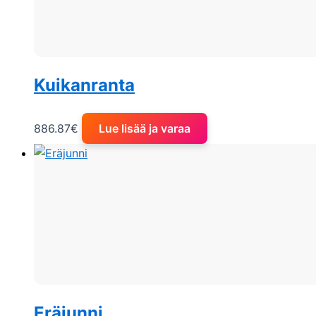
Kuikanranta
886.87
€
Lue lisää ja varaa
Eräjunni