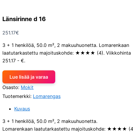
Länsirinne d 16
251.17
€
3 + 1 henkilöä, 50.0 m², 2 makuuhuonetta. Lomarenkaan
laatutarkastettu majoituskohde: ★★★★ (4). Viikkohinta
251.17 - €.
Lue lisää ja varaa
Osasto:
Mokit
Tuotemerkki:
Lomarengas
Kuvaus
3 + 1 henkilöä, 50.0 m², 2 makuuhuonetta.
Lomarenkaan laatutarkastettu majoituskohde: ★★★★ (4