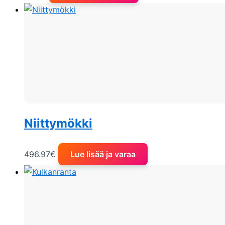
Niittymökki
496.97
€
Lue lisää ja varaa