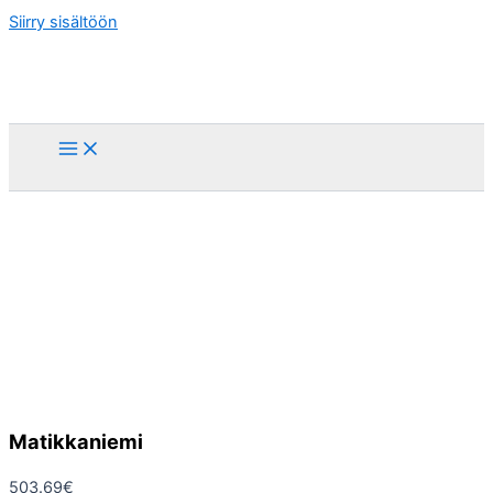
Siirry sisältöön
Matikkaniemi
503.69
€