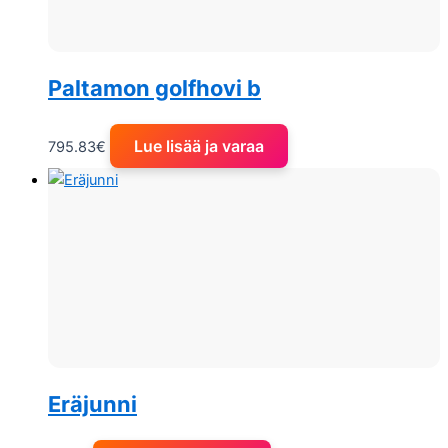
Paltamon golfhovi b
Lue lisää ja varaa
795.83
€
Eräjunni