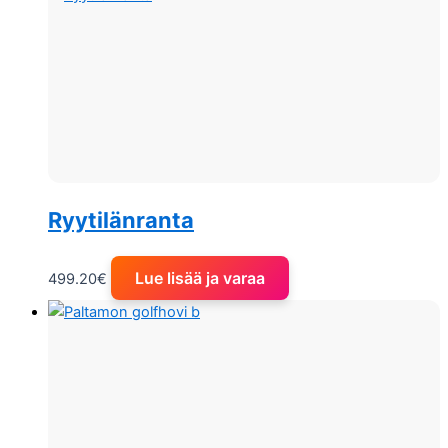
Ryytilänranta
Lue lisää ja varaa
499.20
€