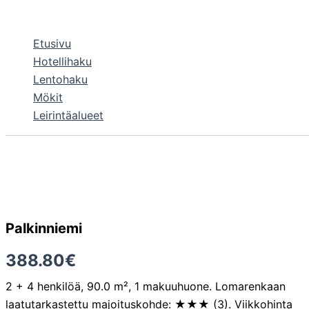
Siirry
sisältöön
Etusivu
Hotellihaku
Lentohaku
Mökit
Leirintäalueet
Palkinniemi
388.80
€
2 + 4 henkilöä, 90.0 m², 1 makuuhuone. Lomarenkaan
laatutarkastettu majoituskohde: ★★★ (3). Viikkohinta