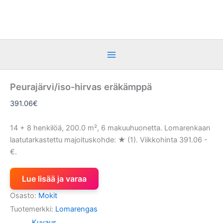
Siirry
sisältöön
Peurajärvi/iso-hirvas eräkämppä
391.06
€
14 + 8 henkilöä, 200.0 m², 6 makuuhuonetta. Lomarenkaan
laatutarkastettu majoituskohde: ★ (1). Viikkohinta 391.06 -
€.
Lue lisää ja varaa
Osasto:
Mokit
Tuotemerkki:
Lomarengas
Kuvaus