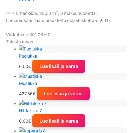
14 + 8 henkilöä, 200.0 m², 6 makuuhuonetta.
Lomarenkaan laatutarkastettu majoituskohde: ★ (1).
Viikkohinta 391.06 – €.
Tutustu myös
Puolukka
Lue lisää ja varaa
0.00
€
Mustikka
Lue lisää ja varaa
427.86
€
Hil-lak-ka 7
Lue lisää ja varaa
0.00
€