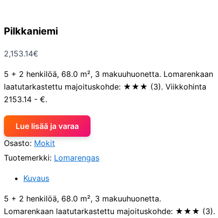
Pilkkaniemi
2,153.14
€
5 + 2 henkilöä, 68.0 m², 3 makuuhuonetta. Lomarenkaan
laatutarkastettu majoituskohde: ★★★ (3). Viikkohinta
2153.14 - €.
Lue lisää ja varaa
Osasto:
Mokit
Tuotemerkki:
Lomarengas
Kuvaus
5 + 2 henkilöä, 68.0 m², 3 makuuhuonetta.
Lomarenkaan laatutarkastettu majoituskohde: ★★★ (3).