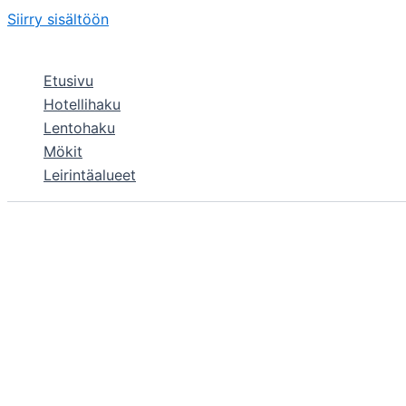
Siirry sisältöön
Etusivu
Hotellihaku
Lentohaku
Mökit
Leirintäalueet