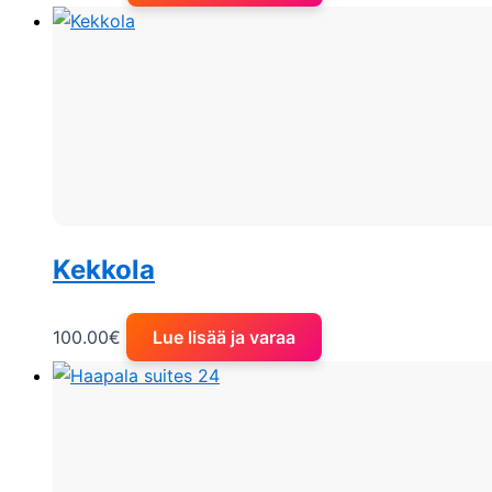
Kekkola
100.00
€
Lue lisää ja varaa