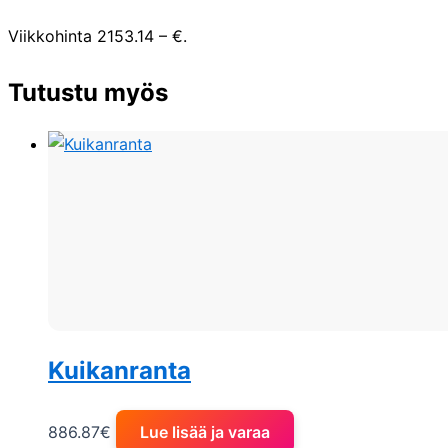
Viikkohinta 2153.14 – €.
Tutustu myös
Kuikanranta
886.87
€
Lue lisää ja varaa