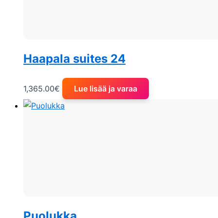
Haapala suites 24
1,365.00
€
Lue lisää ja varaa
Puolukka