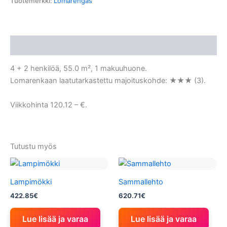
Tuotemerkki:
Lomarengas
Kuvaus
4 + 2 henkilöä, 55.0 m², 1 makuuhuone.
Lomarenkaan laatutarkastettu majoituskohde: ★★★ (3).
Viikkohinta 120.12 – €.
Tutustu myös
Lampimökki
Sammallehto
422.85
€
620.71
€
Lue lisää ja varaa
Lue lisää ja varaa