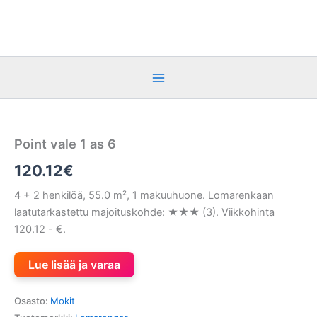
Siirry
sisältöön
Point vale 1 as 6
120.12
€
4 + 2 henkilöä, 55.0 m², 1 makuuhuone. Lomarenkaan
laatutarkastettu majoituskohde: ★★★ (3). Viikkohinta
120.12 - €.
Lue lisää ja varaa
Osasto:
Mokit