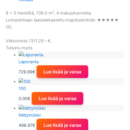
8 + 0 henkilöä, 138.0 m², 4 makuuhuonetta.
Lomarenkaan laatutarkastettu majoituskohde: ★★★★★
(5).
Viikkohinta 1311.29 – €.
Tutustu myös
Leporanta
Lue lisää ja varaa
729.99
€
100
Lue lisää ja varaa
0.00
€
Niittymökki
Lue lisää ja varaa
496.97
€