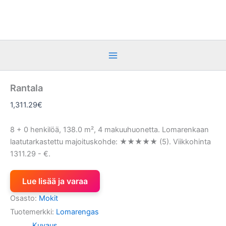
Siirry
sisältöön
Rantala
1,311.29
€
8 + 0 henkilöä, 138.0 m², 4 makuuhuonetta. Lomarenkaan
laatutarkastettu majoituskohde: ★★★★★ (5). Viikkohinta
1311.29 - €.
Lue lisää ja varaa
Osasto:
Mokit
Tuotemerkki:
Lomarengas
Kuvaus