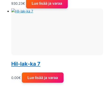
Lue lisää ja varaa
930.23
€
Hil-lak-ka 7
Lue lisää ja varaa
0.00
€