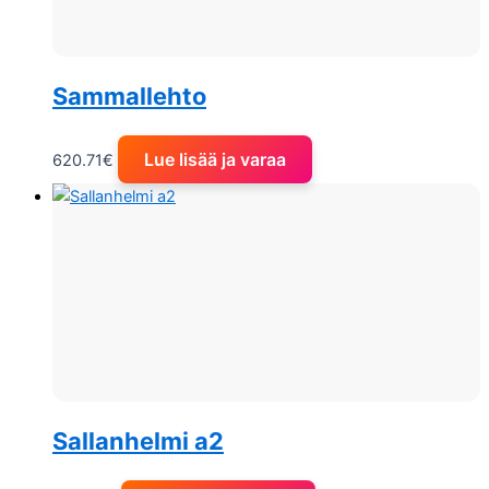
Sammallehto
Lue lisää ja varaa
620.71
€
Sallanhelmi a2