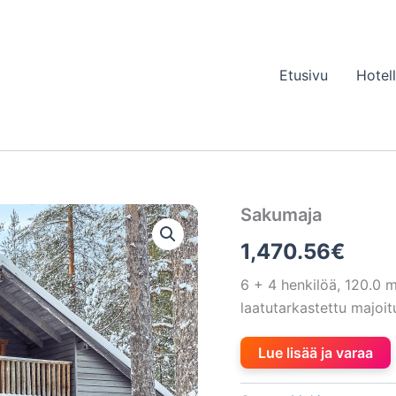
Etusivu
Hotel
Sakumaja
1,470.56
€
6 + 4 henkilöä, 120.0
laatutarkastettu majo
Lue lisää ja varaa