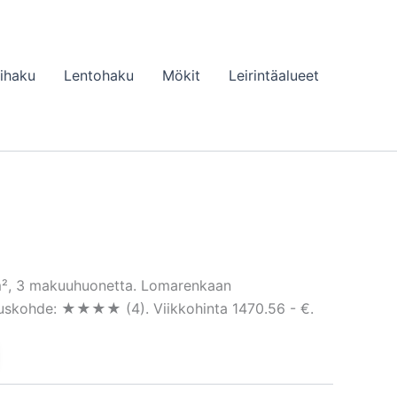
lihaku
Lentohaku
Mökit
Leirintäalueet
 m², 3 makuuhuonetta. Lomarenkaan
ituskohde: ★★★★ (4). Viikkohinta 1470.56 - €.