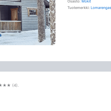
Osasto:
Mokit
Tuotemerkki:
Lomarenga
★★★★ (4).