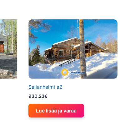
Sallanhelmi a2
930.23
€
Lue lisää ja varaa