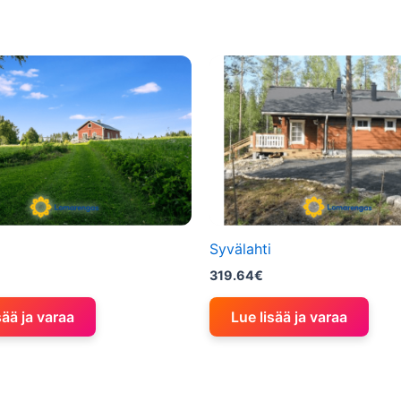
Syvälahti
319.64
€
sää ja varaa
Lue lisää ja varaa