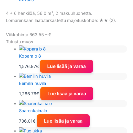
4 + 6 henkilöä, 56.0 m², 2 makuuhuonetta.
Lomarenkaan laatutarkastettu majoituskohde: ★★ (2).
Viikkohinta 663.55 – €.
Tutustu myös
Kopara b 8
Lue lisää ja varaa
1,576.97
€
Eemilin huvila
Lue lisää ja varaa
1,286.76
€
Saarenkainalo
Lue lisää ja varaa
706.01
€