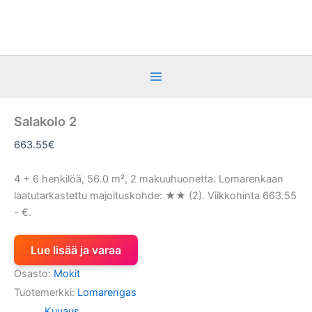
Siirry
sisältöön
Salakolo 2
663.55
€
4 + 6 henkilöä, 56.0 m², 2 makuuhuonetta. Lomarenkaan
laatutarkastettu majoituskohde: ★★ (2). Viikkohinta 663.55
- €.
Lue lisää ja varaa
Osasto:
Mokit
Tuotemerkki:
Lomarengas
Kuvaus