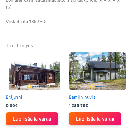
Lomarenkaan laatutarkastettu majoituskohde: ★★★★★
(5).
Viikkohinta 1352 – €.
Tutustu myös
Eräjunni
Eemilin huvila
0.00
€
1,286.76
€
Lue lisää ja varaa
Lue lisää ja varaa