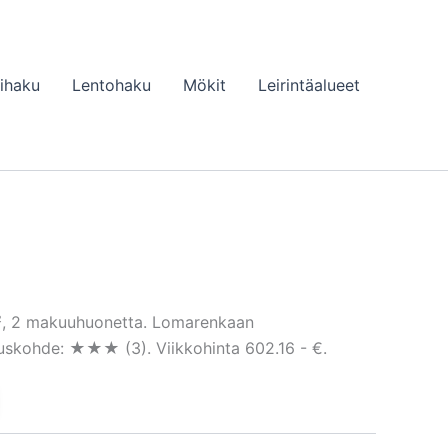
lihaku
Lentohaku
Mökit
Leirintäalueet
m², 2 makuuhuonetta. Lomarenkaan
tuskohde: ★★★ (3). Viikkohinta 602.16 - €.