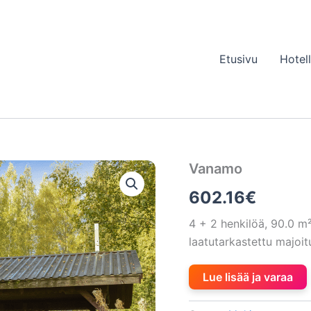
Etusivu
Hotel
Vanamo
602.16
€
4 + 2 henkilöä, 90.0 
laatutarkastettu majoi
Lue lisää ja varaa