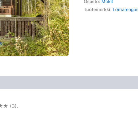
Osasto:
Mokit
Tuotemerkki:
Lomarenga
★★ (3).