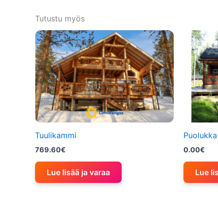
Tutustu myös
Tuulikammi
Puolukka
769.60
€
0.00
€
Lue lisää ja varaa
Lue li