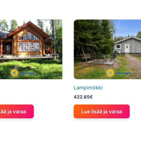
Lampimökki
422.85
€
sää ja varaa
Lue lisää ja varaa