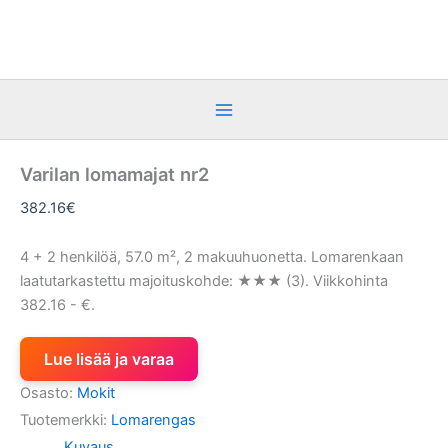
Siirry
sisältöön
Varilan lomamajat nr2
382.16
€
4 + 2 henkilöä, 57.0 m², 2 makuuhuonetta. Lomarenkaan
laatutarkastettu majoituskohde: ★★★ (3). Viikkohinta
382.16 - €.
Lue lisää ja varaa
Osasto:
Mokit
Tuotemerkki:
Lomarengas
Kuvaus