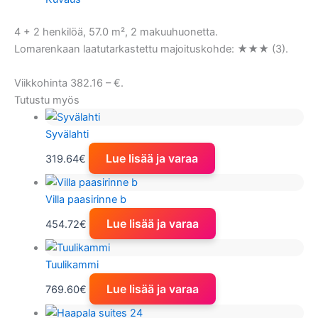
4 + 2 henkilöä, 57.0 m², 2 makuuhuonetta.
Lomarenkaan laatutarkastettu majoituskohde: ★★★ (3).
Viikkohinta 382.16 – €.
Tutustu myös
Syvälahti
Lue lisää ja varaa
319.64
€
Villa paasirinne b
Lue lisää ja varaa
454.72
€
Tuulikammi
Lue lisää ja varaa
769.60
€