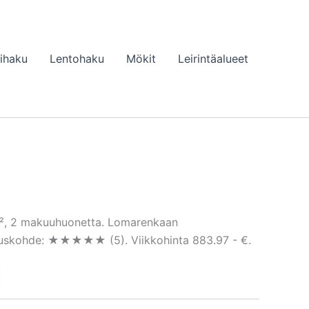
lihaku
Lentohaku
Mökit
Leirintäalueet
 m², 2 makuuhuonetta. Lomarenkaan
ituskohde: ★★★★★ (5). Viikkohinta 883.97 - €.