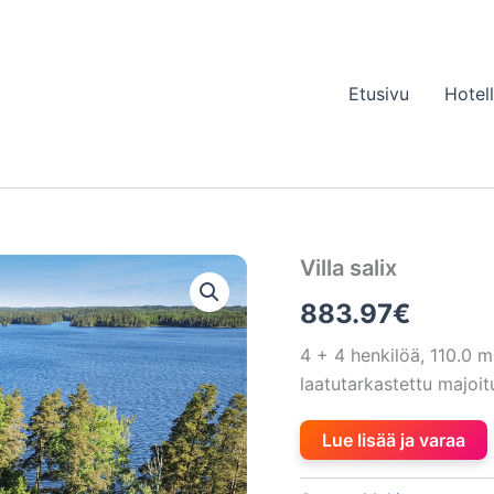
Etusivu
Hotel
Villa salix
883.97
€
4 + 4 henkilöä, 110.0
laatutarkastettu majo
Lue lisää ja varaa