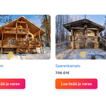
mi
Saarenkainalo
706.01
€
sää ja varaa
Lue lisää ja varaa