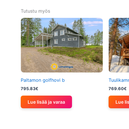
Tutustu myös
Paltamon golfhovi b
Tuulikam
795.83
€
769.60
€
Lue lisää ja varaa
Lue li