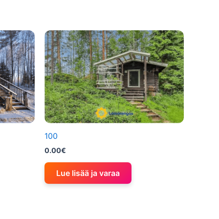
100
0.00
€
Lue lisää ja varaa