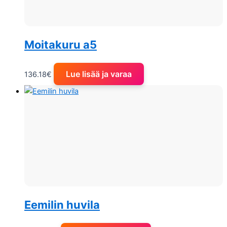
Moitakuru a5
Lue lisää ja varaa
136.18
€
Eemilin huvila