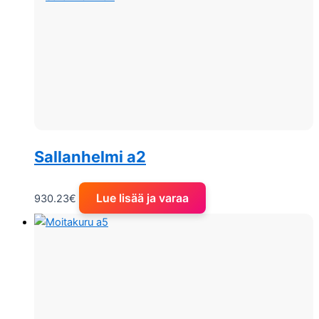
Sallanhelmi a2
Lue lisää ja varaa
930.23
€