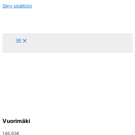
Siirry sisältöön
Vuorimäki
146.93
€