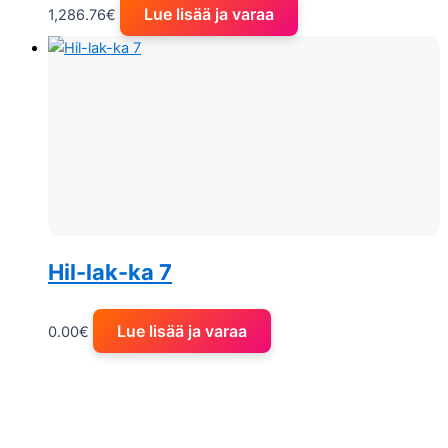
Lue lisää ja varaa
1,286.76
€
Hil-lak-ka 7
Lue lisää ja varaa
0.00
€